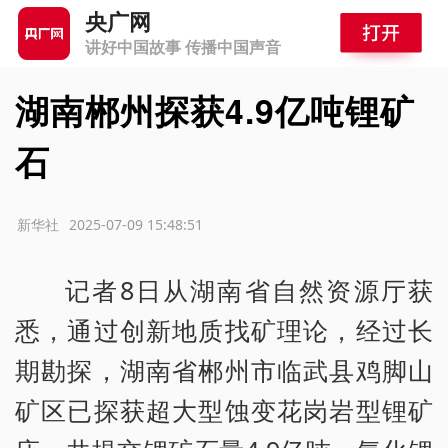
央广网
讲好中国故事 传播中国声音
湖南郴州探获4.9亿吨锂矿
石
源：新华社
2025-07-09 15:48:51
记者8日从湖南省自然资源厅获
悉，通过创新地质找矿理论，经过长
期勘探，湖南省郴州市临武县鸡脚山
矿区已探获超大型蚀变花岗岩型锂矿