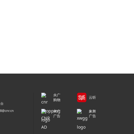
央广
云听
购物
平台
@cnr.cn
央广
象舞
广告
广告