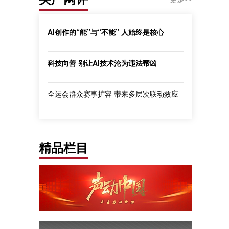
AI创作的“能”与“不能” 人始终是核心
科技向善 别让AI技术沦为违法帮凶
全运会群众赛事扩容 带来多层次联动效应
精品栏目