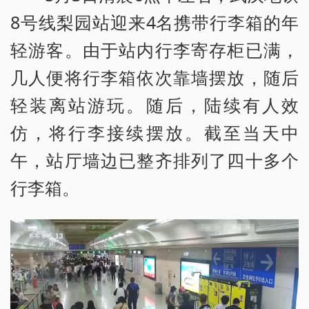
8号线梨园站迎来4名携带行李箱的年
轻游客。由于站内行李寄存柜已满，
几人便将行李箱依次靠墙摆放，随后
轻装离站游玩。随后，陆续有人效
仿，将行李接续摆放。截至当天中
午，站厅墙边已整齐排列了四十多个
行李箱。