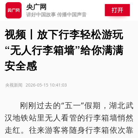
央广网
讲好中国故事 传播中国声音
视频丨放下行李轻松游玩
“无人行李箱墙”给你满满
安全感
源：央视新闻
2026-05-15 10:41:03
刚刚过去的“五一”假期，湖北武
汉地铁站里无人看管的行李箱墙悄然
走红。往来游客将随身行李箱依次靠