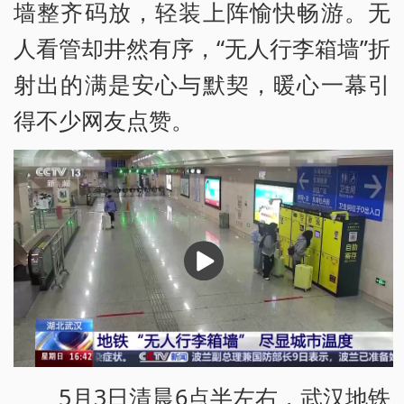
墙整齐码放，轻装上阵愉快畅游。无
人看管却井然有序，“无人行李箱墙”折
射出的满是安心与默契，暖心一幕引
得不少网友点赞。
播
放
5月3日清晨6点半左右，武汉地铁