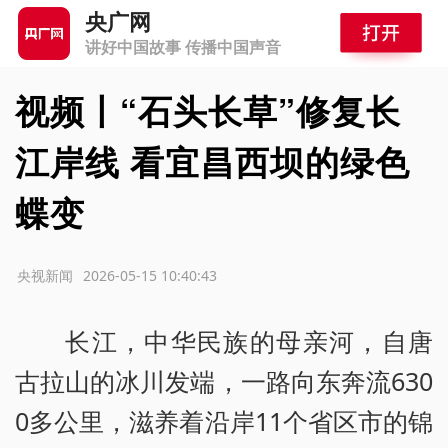
央广网
讲好中国故事 传播中国声音
视频丨“石头长草”修复长
江岸线 看宜昌西坝的绿色
蝶变
源：央视新闻
2026-05-15 10:40:43
长江，中华民族的母亲河，自唐
古拉山的冰川发端，一路向东奔流630
0多公里，滋养着沿岸11个省区市的锦