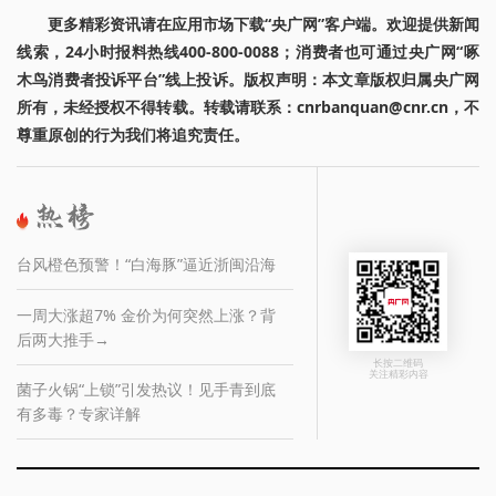
更多精彩资讯请在应用市场下载“央广网”客户端。欢迎提供新闻
线索，24小时报料热线400-800-0088；消费者也可通过央广网“啄
木鸟消费者投诉平台”线上投诉。版权声明：本文章版权归属央广网
所有，未经授权不得转载。转载请联系：cnrbanquan@cnr.cn，不
尊重原创的行为我们将追究责任。
台风橙色预警！“白海豚”逼近浙闽沿海
一周大涨超7% 金价为何突然上涨？背
后两大推手→
长按二维码
关注精彩内容
菌子火锅“上锁”引发热议！见手青到底
有多毒？专家详解