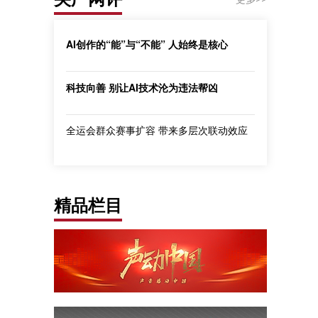
AI创作的“能”与“不能” 人始终是核心
科技向善 别让AI技术沦为违法帮凶
全运会群众赛事扩容 带来多层次联动效应
精品栏目