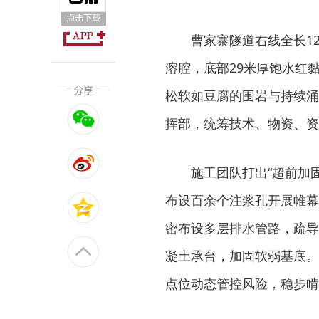
曹家寨隧道右线全长1
溶腔，底部29米厚饱水红
松软如豆腐的围岩与持续涌
挥部，统筹技术、物资、资
施工团队打出“超前加
布设百余个注浆孔开展帷幕
密布设多层排水管路，疏导
凝土承台，加固软弱基底。
点位动态管控风险，稳步啃