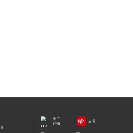
央广
云听
购物
平台