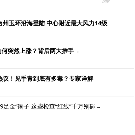
台州玉环沿海登陆 中心附近最大风力14级
价为何突然上涨？背后两大推手→
发热议！见手青到底有多毒？专家详解
9足金”镯子 这些检查“红线”千万别碰→