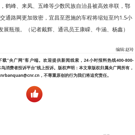
，鹤峰、来凤、五峰等少数民族自治县被高效串联，鄂
交通路网更加致密，宜昌至恩施的车程将缩短至约1.5小
的发展瓶颈。（记者戴辉、通讯员王康嵘、牛涵、杨鑫）
编辑:赵玲
“央广网”客户端。欢迎提供新闻线索，24小时报料热线400-800-
啄木鸟消费者投诉平台”线上投诉。版权声明：本文章版权归属央广网所有，
banquan@cnr.cn，不尊重原创的行为我们将追究责任。