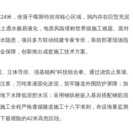
224米，坐落于喀斯特岩溶核心区域，洞内存在巨型充泥
黏土遇水极易液化，地质风险堪称世界级施工难题。面对
水隐患，项目多方联动组建专家专班，靠前部署现场指
金保障，创新推出成套施工技术方案。
固、立体导排、强基稳构”科技组合拳。通过浇筑止浆墙、
注浆，万吨浆液固化淤泥，筑牢隧道外围防护屏障；加
地下水降低溶腔水压；采用钢轨桩嵌入基岩搭配钢筋混
施工全程严格遵循隧道施工十八字准则，布设海量监测
下最艰险的42米高危区段。