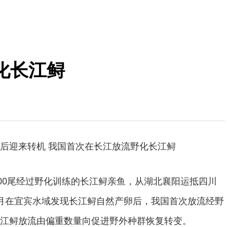
化长江鲟
后迎来转机 我国首次在长江放流野化长江鲟
100尾经过野化训练的长江鲟亲鱼，从湖北襄阳运抵四川
月在宜宾水域发现长江鲟自然产卵后，我国首次放流经野
江鲟放流由偏重数量向促进野外种群恢复转变。