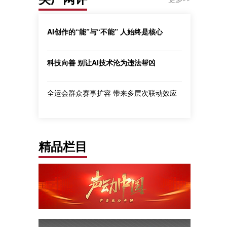
AI创作的“能”与“不能” 人始终是核心
科技向善 别让AI技术沦为违法帮凶
全运会群众赛事扩容 带来多层次联动效应
精品栏目