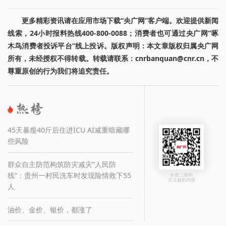
更多精彩资讯请在应用市场下载“央广网”客户端。欢迎提供新闻
线索，24小时报料热线400-800-0088；消费者也可通过央广网“啄
木鸟消费者投诉平台”线上投诉。版权声明：本文章版权归属央广网
所有，未经授权不得转载。转载请联系：cnrbanquan@cnr.cn，不
尊重原创的行为我们将追究责任。
45天暴瘦40斤后住进ICU AI减重暗藏哪
些风险
群众自主防范构筑防灾减灾“人民防
线”：贵州一村民洗车时发现险情救下55
长按二维码
关注精彩内容
人
油价、金价、银价，都涨了