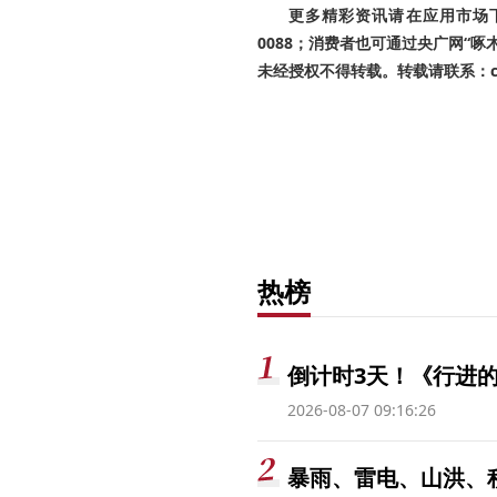
更多精彩资讯请在应用市场下载
0088；消费者也可通过央广网“
未经授权不得转载。转载请联系：cnr
热榜
倒计时3天！《行进的
2026-08-07 09:16:26
暴雨、雷电、山洪、