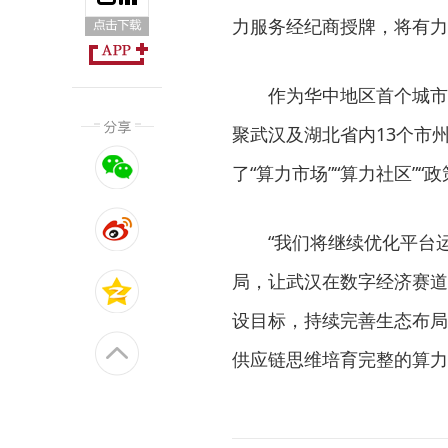
力服务经纪商授牌，将有力
作为华中地区首个城市
聚武汉及湖北省内13个市州
了“算力市场”“算力社区”“
“我们将继续优化平台
局，让武汉在数字经济赛道
设目标，持续完善生态布局
供应链思维培育完整的算力