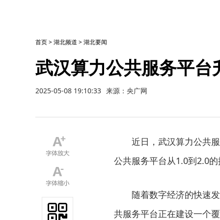
首页
>
湖北频道
>
湖北要闻
武汉算力公共服务平台
2025-05-08 19:10:33
来源：央广网
近日，武汉算力公共服
公共服务平台从1.0到2.0
随着数字经济的快速发
共服务平台正在建设一个覆