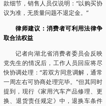
款细节，销售人员仅说明：“以购买协
议为准，无质量问题不退定金。”
律师建议：消费者可
利用法律争
取合法权益
记者向湖北省消费者委员会反映
党先生的情况后，工作人员回应将尽
快协调处理：“若双方同意调解，通常
一周左右可协商处理完毕。”但其同时
提到，现行《家用汽车产品修理、更
换、退货责任规定》中，退换车条件