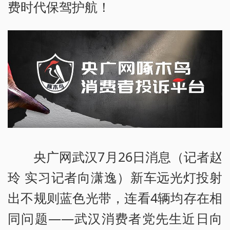
费时代保驾护航！
央广网武汉7月26日消息（记者赵
玲 实习记者向潇逸）新车远光灯投射
出不规则蓝色光带，连看4辆均存在相
同问题——武汉消费者党先生近日向