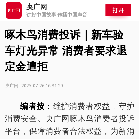
央广网
讲好中国故事 传播中国声音
啄木鸟消费投诉｜新车验
车灯光异常 消费者要求退
定金遭拒
源：央广网
2025-07-26 16:31:29
编者按：
维护消费者权益，守护
消费安全。央广网啄木鸟消费者投诉
平台，保障消费者合法权益，为新消