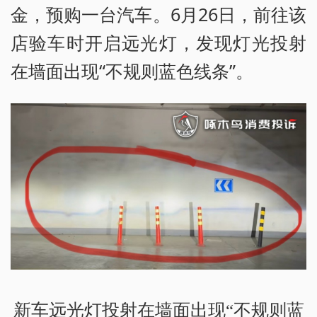
金，预购一台汽车。6月26日，前往该
店验车时开启远光灯，发现灯光投射
在墙面出现“不规则蓝色线条”。
新车远光灯投射在墙面出现“不规则蓝