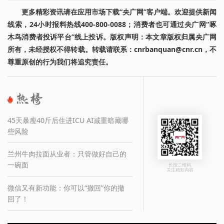
更多精彩资讯请在应用市场下载“央广网”客户端。欢迎提供新闻
线索，24小时报料热线400-800-0088；消费者也可通过央广网“啄
木鸟消费者投诉平台”线上投诉。版权声明：本文章版权归属央广网
所有，未经授权不得转载。转载请联系：cnrbanquan@cnr.cn，不
尊重原创的行为我们将追究责任。
45天暴瘦40斤后住进ICU AI减重暗藏哪
些风险
兰州牛肉拉面从业者：只管做好自己的
一碗面
长按二维码
关注精彩内容
微信又有新功能：你可以“撤回”你的撤
回了！