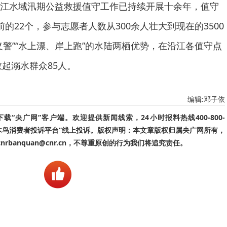
江水域汛期公益救援值守工作已持续开展十余年，值守
的22个，参与志愿者人数从300余人壮大到现在的3500
义警”“水上漂、岸上跑”的水陆两栖优势，在沿江各值守点
救起溺水群众85人。
编辑:邓子依
“央广网”客户端。欢迎提供新闻线索，24小时报料热线400-800-
啄木鸟消费者投诉平台”线上投诉。版权声明：本文章版权归属央广网所有，
banquan@cnr.cn，不尊重原创的行为我们将追究责任。