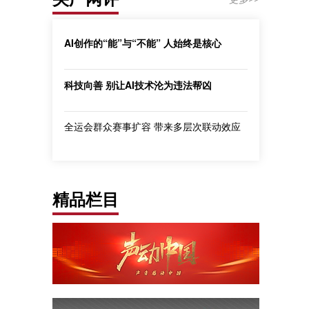
AI创作的“能”与“不能” 人始终是核心
科技向善 别让AI技术沦为违法帮凶
全运会群众赛事扩容 带来多层次联动效应
精品栏目