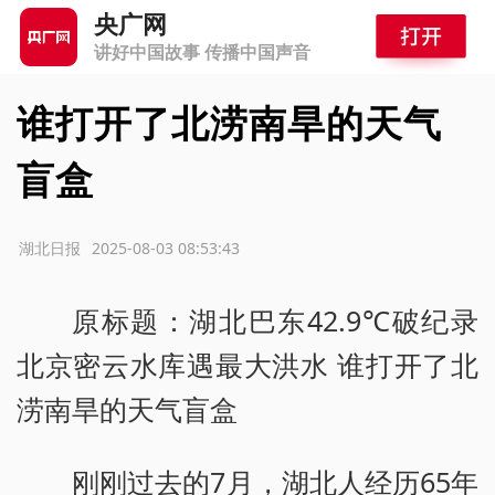
央广网
讲好中国故事 传播中国声音
谁打开了北涝南旱的天气
盲盒
源：湖北日报
2025-08-03 08:53:43
原标题：湖北巴东42.9℃破纪录
北京密云水库遇最大洪水 谁打开了北
涝南旱的天气盲盒
刚刚过去的7月，湖北人经历65年