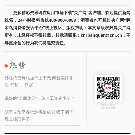
更多精彩资讯请在应用市场下载“央广网”客户端。欢迎提供新闻
线索，24小时报料热线400-800-0088；消费者也可通过央广网“啄
木鸟消费者投诉平台”线上投诉。版权声明：本文章版权归属央广网
所有，未经授权不得转载。转载请联系：cnrbanquan@cnr.cn，不
尊重原创的行为我们将追究责任。
外挂抢票每张加价上千元 网警端掉非
法“代拍”工作室
说好的“上四休三”，怎么工资先少了？
长按二维码
关注精彩内容
明天立秋早餐把鸡蛋换成它 嗓子润了、
晚上睡踏实了