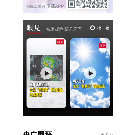
央广网评
更多>>