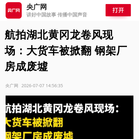
央广网
讲好中国故事 传播中国声音
航拍湖北黄冈龙卷风现
场：大货车被掀翻 钢架厂
房成废墟
源：央广网
2026-07-07 14:56:35