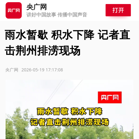
央广网
讲好中国故事 传播中国声音
雨水暂歇 积水下降 记者直
击荆州排涝现场
源：央广网
2026-05-19 17:17:08