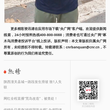
更多精彩资讯请在应用市场下载“央广网”客户端。欢迎提供新闻
线索，24小时报料热线400-800-0088；消费者也可通过央广网“啄
木鸟消费者投诉平台”线上投诉。版权声明：本文章版权归属央广网
所有，未经授权不得转载。转载请联系：cnrbanquan@cnr.cn，不
尊重原创的行为我们将追究责任。
陕西潼关县城一路段发生滑坡 致1人失
联
网红全程直播“荒岛改造”，被查处！
长按二维码
关注精彩内容
传销头目变身“传统国学大师” 办书院体