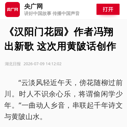
央广网
讲好中国故事 传播中国声音
《汉阳门花园》作者冯翔
出新歌 这次用黄陂话创作
源：湖北日报
2026-07-09 14:12:02
“云淡风轻近午天，傍花随柳过前
川。时人不识余心乐，将谓偷闲学少
年。”一曲动人乡音，串联起千年诗文
与黄陂山水。