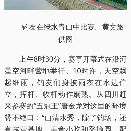
钓友在绿水青山中比赛。黄文旅
供图
上午8时30分，赛事开幕式在沿河
星空河畔营地举行。10时许，天空飘
起细雨，钓友们身披雨衣在水边伫
立，挥杆、收杆动作娴熟。从四川赶
来参赛的“五冠王”唐金龙对这里的环境
赞不绝口：“山清水秀，除了钓场，还
有露营基地、美食小吃和采摘园，配