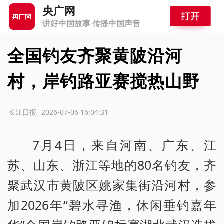
央广网
讲好中国故事 传播中国声音
全国钓友齐聚黄陂沿河
村，岸钓路亚赛搅热山野
源：长江日报
2026-07-06 16:04:31
7月4日，来自河南、广东、江
苏、山东、浙江等地的80名钓友，齐
聚武汉市黄陂区姚家集街沿河村，参
加2026年“碧水寻渔，休闲垂钓嘉年