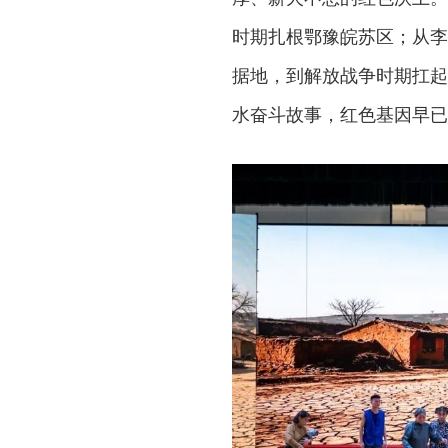
时期扎根鄂豫皖苏区；从李
据地，到解放战争时期扛起
水奋斗故事，红色基因早已