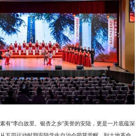
素有“李白故里、银杏之乡”美誉的安陆，更是一片底蕴深
从五四运动时期安陆学生自治会萌芽觉醒，到土地革命