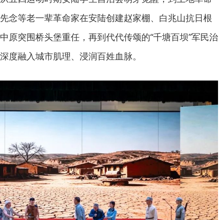
先念等老一辈革命家在安陆创建赵家棚、白兆山抗日根
中原突围桥头堡重任，再到代代传颂的“千塘百坝”军民治
深度融入城市肌理、浸润百姓血脉。