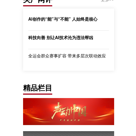
AI创作的“能”与“不能” 人始终是核心
科技向善 别让AI技术沦为违法帮凶
全运会群众赛事扩容 带来多层次联动效应
精品栏目