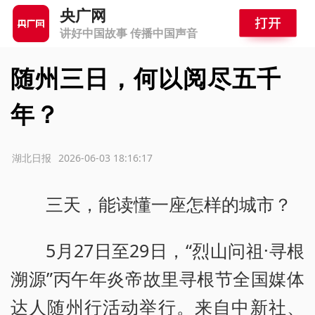
央广网
讲好中国故事 传播中国声音
随州三日，何以阅尽五千
年？
源：湖北日报
2026-06-03 18:16:17
三天，能读懂一座怎样的城市？
5月27日至29日，“烈山问祖·寻根
溯源”丙午年炎帝故里寻根节全国媒体
达人随州行活动举行。来自中新社、