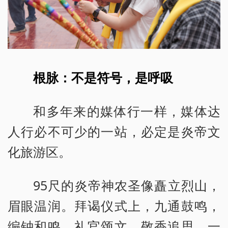
根脉：不是符号，是呼吸
和多年来的媒体行一样，媒体达
人行必不可少的一站，必定是炎帝文
化旅游区。
95尺的炎帝神农圣像矗立烈山，
眉眼温润。拜谒仪式上，九通鼓鸣，
编钟和鸣，礼官颂文，敬香追思。一