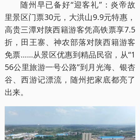
随州早已备好“迎客礼”：炎帝故
里景区门票30元，大洪山9.9元特惠，
高贵三潭对陕西籍游客凭高铁票享7.5
折，田王寨、神农部落对陕西籍游客
免票……从景区优惠到精品民宿，从“1
56公里旅游一号公路”到月光海、银杏
谷、西游记漂流，随州把家底都亮了
出来。