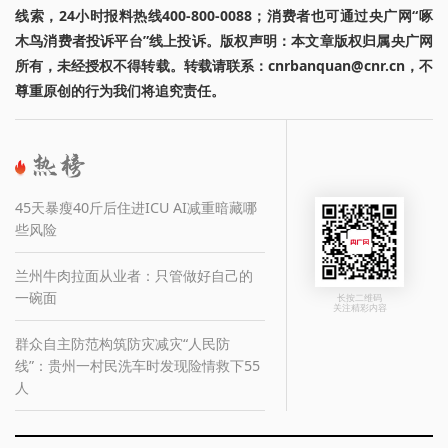
线索，24小时报料热线400-800-0088；消费者也可通过央广网“啄
木鸟消费者投诉平台”线上投诉。版权声明：本文章版权归属央广网
所有，未经授权不得转载。转载请联系：cnrbanquan@cnr.cn，不
尊重原创的行为我们将追究责任。
45天暴瘦40斤后住进ICU AI减重暗藏哪
些风险
兰州牛肉拉面从业者：只管做好自己的
一碗面
长按二维码
关注精彩内容
群众自主防范构筑防灾减灾“人民防
线”：贵州一村民洗车时发现险情救下55
人