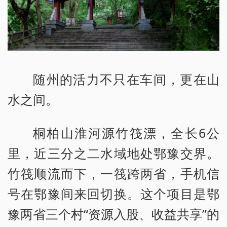
随州的活力不只在车间，更在山
水之间。
桐柏山淮河源竹筏漂，全长6公
里，近三分之二水域地处鄂豫交界。
竹筏顺流而下，一筏跨两省，手机信
号在鄂豫间来回切换。这个项目是鄂
豫两省三个村“资源入股、收益共享”的