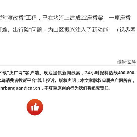
施“渡改桥”工程，已在堵河上建成22座桥梁。一座座桥
河难、出行险”问题，为山区振兴注入了新动能。（视界网
编辑:左洋
“央广网”客户端。欢迎提供新闻线索，24小时报料热线400-800-
啄木鸟消费者投诉平台”线上投诉。版权声明：本文章版权归属央广网所有，
banquan@cnr.cn，不尊重原创的行为我们将追究责任。