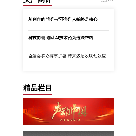
AI创作的“能”与“不能” 人始终是核心
科技向善 别让AI技术沦为违法帮凶
全运会群众赛事扩容 带来多层次联动效应
精品栏目