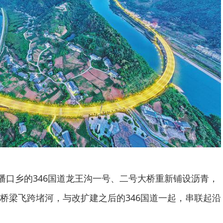
县潘口乡的346国道龙王沟一号、二号大桥重新铺设沥青，
桥梁飞跨堵河，与改扩建之后的346国道一起，串联起沿