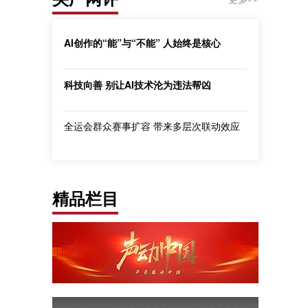
AI创作的“能”与“不能” 人始终是核心
科技向善 别让AI技术沦为违法帮凶
全运会群众赛事扩容 带来多层次联动效应
精品栏目