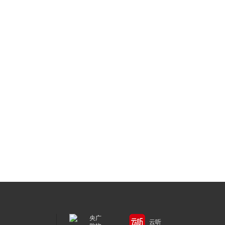
央广
云听