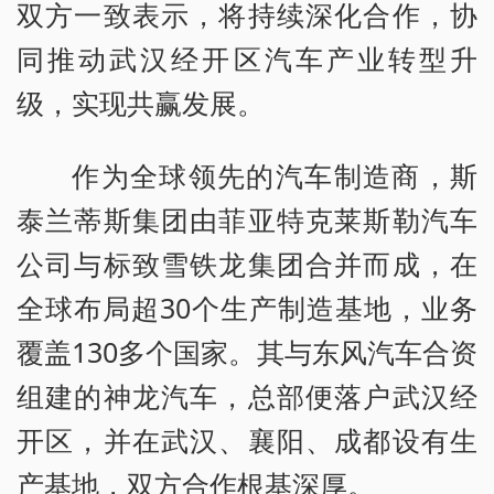
双方一致表示，将持续深化合作，协
同推动武汉经开区汽车产业转型升
级，实现共赢发展。
作为全球领先的汽车制造商，斯
泰兰蒂斯集团由菲亚特克莱斯勒汽车
公司与标致雪铁龙集团合并而成，在
全球布局超30个生产制造基地，业务
覆盖130多个国家。其与东风汽车合资
组建的神龙汽车，总部便落户武汉经
开区，并在武汉、襄阳、成都设有生
产基地，双方合作根基深厚。