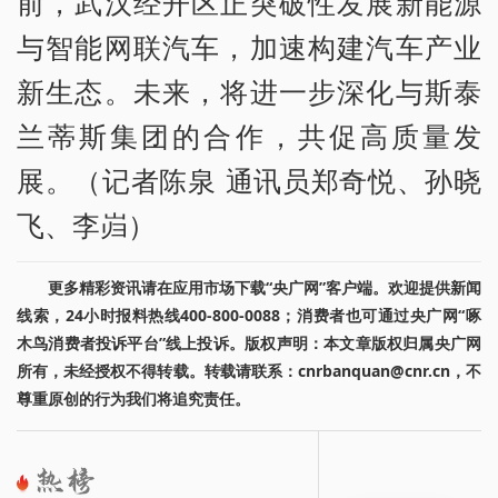
前，武汉经开区正突破性发展新能源
与智能网联汽车，加速构建汽车产业
新生态。未来，将进一步深化与斯泰
兰蒂斯集团的合作，共促高质量发
展。（记者陈泉 通讯员郑奇悦、孙晓
飞、李岿）
更多精彩资讯请在应用市场下载“央广网”客户端。欢迎提供新闻
线索，24小时报料热线400-800-0088；消费者也可通过央广网“啄
木鸟消费者投诉平台”线上投诉。版权声明：本文章版权归属央广网
所有，未经授权不得转载。转载请联系：cnrbanquan@cnr.cn，不
尊重原创的行为我们将追究责任。