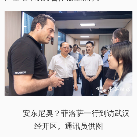
安东尼奥？菲洛萨一行到访武汉
经开区。通讯员供图