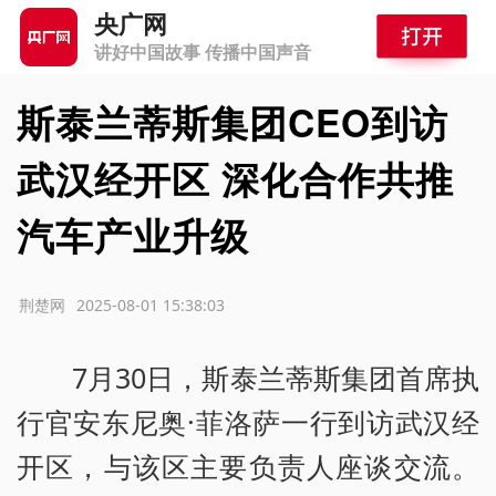
央广网
讲好中国故事 传播中国声音
斯泰兰蒂斯集团CEO到访
武汉经开区 深化合作共推
汽车产业升级
源：荆楚网
2025-08-01 15:38:03
7月30日，斯泰兰蒂斯集团首席执
行官安东尼奥·菲洛萨一行到访武汉经
开区，与该区主要负责人座谈交流。