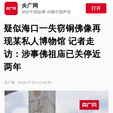
央广网
讲好中国故事 传播中国声音
疑似海口一失窃铜佛像再
现某私人博物馆 记者走
访：涉事佛祖庙已关停近
两年
源：央广网
2026-07-03 22:34:35