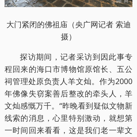
大门紧闭的佛祖庙（央广网记者 索迪
摄）
探访期间，记者采访到因此事专
程回来的海口市博物馆原馆长、五公
祠管理处原负责人羊文灿。作为2000
年佛像失窃案善后整改的牵头人，羊
文灿感慨万千。“昨晚看到疑似文物新
线索的消息，心里特别激动，就想第
一时间回来看看，这是我们老一辈文