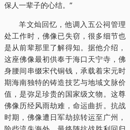
保人一辈子的心结。”
羊文灿回忆，他调入五公祠管理
处工作时，佛像已失窃，很多细节也
是从前辈那里了解得知。据他介绍，
这座佛像最初供奉于海口天宁寺，佛
身腰间串缀宋代铜钱，承载着宋元时
期海南独特的铸造技艺与地域文脉价
值，是弥足珍贵的国家级文物。这尊
佛像历经风雨劫难，命运曲折。抗战
时期，佛像遭日军劫掠转运至广州，
险些流失海外，最终随抗战胜利回归