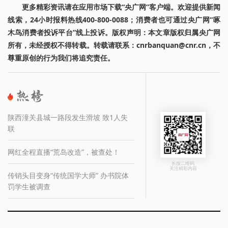
更多精彩资讯请在应用市场下载“央广网”客户端。欢迎提供新闻
线索，24小时报料热线400-800-0088；消费者也可通过央广网“啄
木鸟消费者投诉平台”线上投诉。版权声明：本文章版权归属央广网
所有，未经授权不得转载。转载请联系：cnrbanquan@cnr.cn，不
尊重原创的行为我们将追究责任。
陕西潼关县城一路段发生滑坡 致1人失
联
网红全程直播“荒岛改造”，被查处！
长按二维码
关注精彩内容
传销头目变身“传统国学大师” 办书院体
罚学生被调查