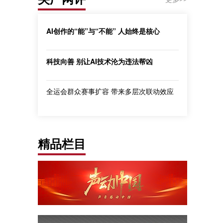
AI创作的“能”与“不能” 人始终是核心
科技向善 别让AI技术沦为违法帮凶
全运会群众赛事扩容 带来多层次联动效应
精品栏目