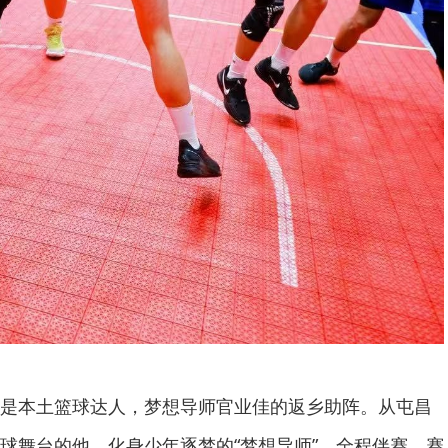
是本土篮球达人，梦想导师官业佳的返乡助阵。从屯昌
球舞台的他，化身少年逐梦的“梦想导师”，全程伴赛。赛