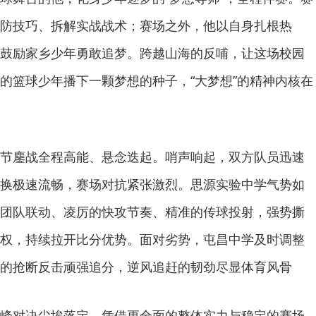
防技巧、拆解实战战术；赛场之外，他以自身扎根热
鼓励家乡少年勇敢追梦。跨越山海的反哺，让这场校园
的篮球少年播下一颗梦想的种子，“大梦想”的精神内核在
节鏖战全程高能、悬念迭起。哨声响起，双方队员迅速
换极速流畅，赛场对抗紧张激烈。思源实验中学气势如
团队联动、凌厉的快攻节奏、精准的传球投射，强势撕
权，持续拉开比分优势。面对劣势，屯昌中学及时调整
的抢断反击顽强追分，逆风追赶的韧劲尽显体育风骨
峰对决尘埃落定。凭借更全面的整体实力与稳定的赛场