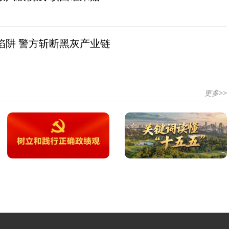
陷阱 警方斩断黑灰产业链
更多>>