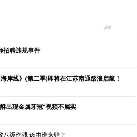
师招聘违规事件
海岸线》(第二季)即将在江苏南通踏浪启航！
桃酥出现金属牙冠”视频不属实
致八级伤残 该由谁来赔？