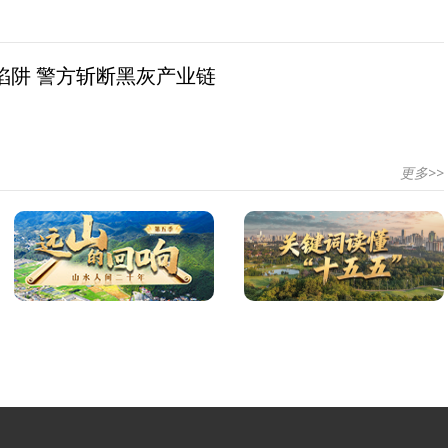
陷阱 警方斩断黑灰产业链
更多>>