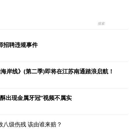
师招聘违规事件
海岸线》(第二季)即将在江苏南通踏浪启航！
桃酥出现金属牙冠”视频不属实
致八级伤残 该由谁来赔？