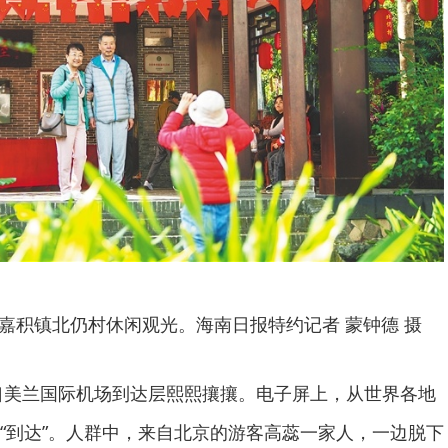
市嘉积镇北仍村休闲观光。海南日报特约记者 蒙钟德 摄
海口美兰国际机场到达层熙熙攘攘。电子屏上，从世界各地
“到达”。人群中，来自北京的游客高蕊一家人，一边脱下