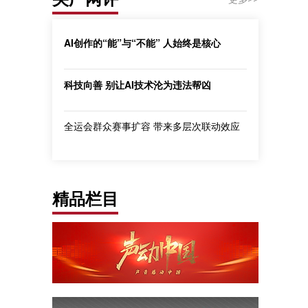
AI创作的“能”与“不能” 人始终是核心
科技向善 别让AI技术沦为违法帮凶
全运会群众赛事扩容 带来多层次联动效应
精品栏目