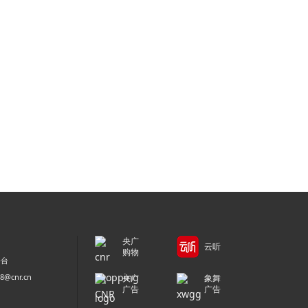
央广
云听
购物
平台
@cnr.cn
央广
象舞
广告
广告