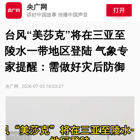
央广网
讲好中国故事 传播中国声音
台风“美莎克”将在三亚至
陵水一带地区登陆 气象专
家提醒：需做好灾后防御
源：央广网
2026-07-03 18:03:27