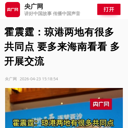
央广网
讲好中国故事 传播中国声音
霍震霆：琼港两地有很多
共同点 要多来海南看看 多
开展交流
源：央广网
2026-04-23 15:18:54