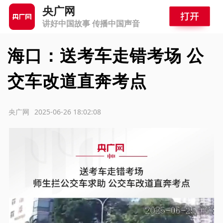
央广网
讲好中国故事 传播中国声音
海口：送考车走错考场 公
交车改道直奔考点
源：央广网
2025-06-26 18:02:08