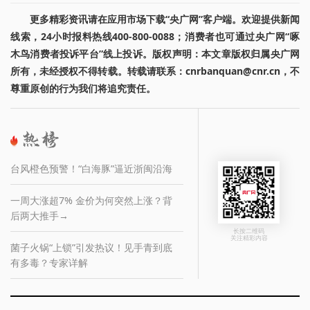
更多精彩资讯请在应用市场下载“央广网”客户端。欢迎提供新闻
线索，24小时报料热线400-800-0088；消费者也可通过央广网“啄
木鸟消费者投诉平台”线上投诉。版权声明：本文章版权归属央广网
所有，未经授权不得转载。转载请联系：cnrbanquan@cnr.cn，不
尊重原创的行为我们将追究责任。
台风橙色预警！“白海豚”逼近浙闽沿海
一周大涨超7% 金价为何突然上涨？背
后两大推手→
长按二维码
关注精彩内容
菌子火锅“上锁”引发热议！见手青到底
有多毒？专家详解