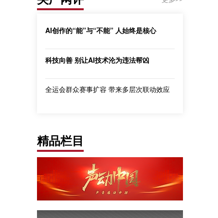
AI创作的“能”与“不能” 人始终是核心
科技向善 别让AI技术沦为违法帮凶
全运会群众赛事扩容 带来多层次联动效应
精品栏目