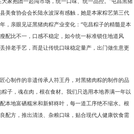
在大家抱团一起闯市场，统一口味、统一品控。”屯昌黑猪
县美食协会会长陆永波深有感触，她是本家粽艺第三代
年，亲眼见证黑猪肉粽产业变化：“屯昌粽子的精髓是本
瘦配比不一，口感不稳定，如今统一标准锁住地道风
丢掉老手艺，而是让传统口味稳定量产，出门做生意更
匠心制作的非遗传承人符王丹，对黑猪肉粽的制作的品
的粽子，魂在肉，根在食材。我们只选用本地养满一年以
配本地富硒糯米和新鲜柊叶，每一道工序绝不缩水。根
良配方，推出清淡、杂粮口味，贴合现代人健康饮食需