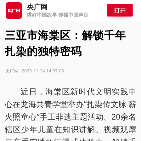
央广网
讲好中国故事 传播中国声音
三亚市海棠区：解锁千年
扎染的独特密码
源：央广网
2025-11-24 14:37:08
近日，海棠区新时代文明实践中
心在龙海共青学堂举办“扎染传文脉 薪
火照童心”手工非遗主题活动。20余名
辖区少年儿童在知识讲解、视频观摩