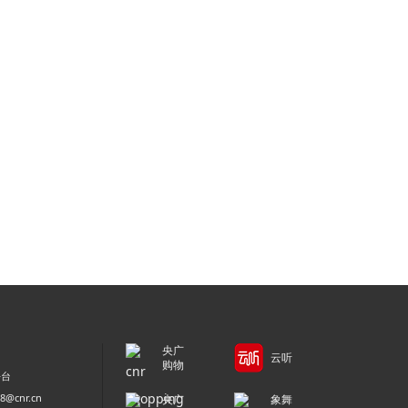
央广
云听
购物
平台
@cnr.cn
央广
象舞