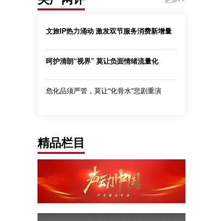
文旅IP热力涌动 激发双节服务消费新增量
呵护清朗“视界” 莫让负面情绪流量化
危化品须严管，莫让“化骨水”悲剧重演
精品栏目