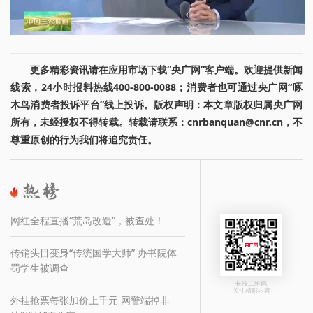
更多精彩资讯请在应用市场下载“央广网”客户端。欢迎提供新闻
线索，24小时报料热线400-800-0088；消费者也可通过央广网“啄
木鸟消费者投诉平台”线上投诉。版权声明：本文章版权归属央广网
所有，未经授权不得转载。转载请联系：cnrbanquan@cnr.cn，不
尊重原创的行为我们将追究责任。
网红全程直播“荒岛改造”，被查处！
传销头目变身“传统国学大师” 办书院体
罚学生被调查
长按二维码
关注精彩内容
外挂抢票每张加价上千元 网警端掉非