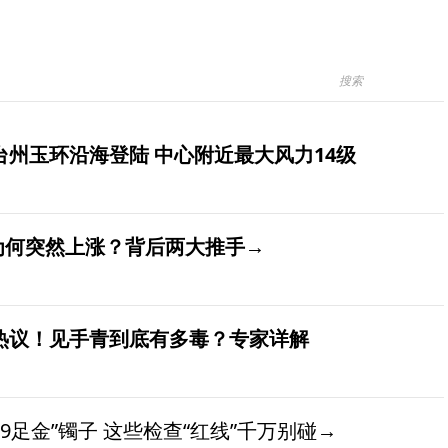
台州玉环沿海登陆 中心附近最大风力14级
价为何突然上涨？背后两大推手→
发热议！见手青到底有多毒？专家详解
9足金”镯子 这些检查“红线”千万别碰→