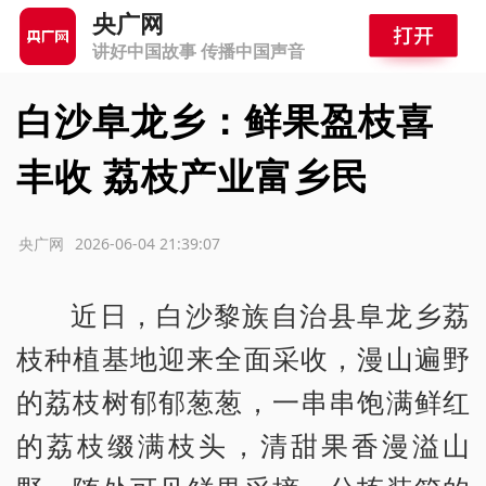
央广网
讲好中国故事 传播中国声音
白沙阜龙乡：鲜果盈枝喜
丰收 荔枝产业富乡民
源：央广网
2026-06-04 21:39:07
近日，白沙黎族自治县阜龙乡荔
枝种植基地迎来全面采收，漫山遍野
的荔枝树郁郁葱葱，一串串饱满鲜红
的荔枝缀满枝头，清甜果香漫溢山