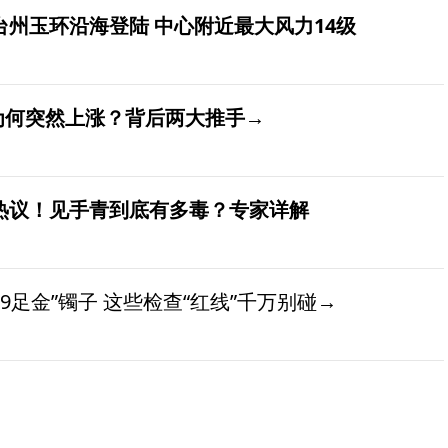
台州玉环沿海登陆 中心附近最大风力14级
价为何突然上涨？背后两大推手→
发热议！见手青到底有多毒？专家详解
9足金”镯子 这些检查“红线”千万别碰→