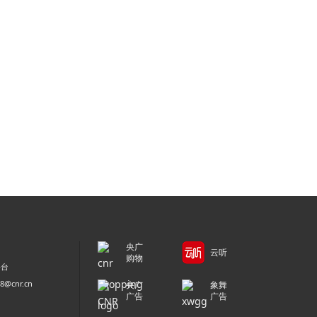
央广
云听
购物
平台
@cnr.cn
央广
象舞
广告
广告