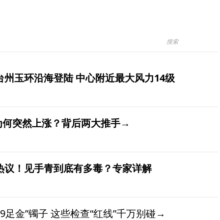
台州玉环沿海登陆 中心附近最大风力14级
价为何突然上涨？背后两大推手→
发热议！见手青到底有多毒？专家详解
9足金”镯子 这些检查“红线”千万别碰→