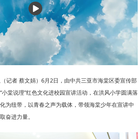
播
放
息（记者 蔡文娟）6月2日，由中共三亚市海棠区委宣传部
“小棠说理”红色文化进校园宣讲活动，在洪风小学圆满落
化为纽带，以青春之声为载体，带领海棠少年在宣讲中
取奋进力量。