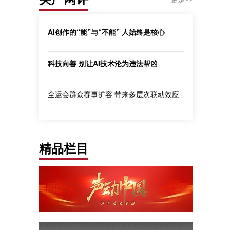
AI创作的“能”与“不能” 人始终是核心
科技向善 别让AI技术沦为违法帮凶
全运会群众赛事扩容 带来多层次联动效应
精品栏目