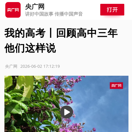
央广网
讲好中国故事 传播中国声音
我的高考丨回顾高中三年
他们这样说
源：央广网
2026-06-02 17:12:19
播
放