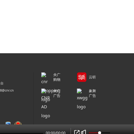
央广
云听
购物
平台
@cnr.cn
央广
象舞
广告
广告
00:00
/
00:00