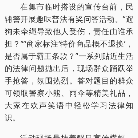
在集市临时搭设的宣传台前，民
辅警开展趣味普法有奖问答活动。“遛
狗未牵绳导致他人受伤，责任由谁承
担？”“商家标注‘特价商品概不退换’，
是否属于霸王条款？”一系列贴近生活
的法律问题抛出后，现场群众踊跃举
手抢答，氛围热烈。答对题目的群众
可领取警察小熊、雨伞等精美礼品，
大家在欢声笑语中轻松学习法律知
识。
活动现场悬挂着醒目宣传横幅，