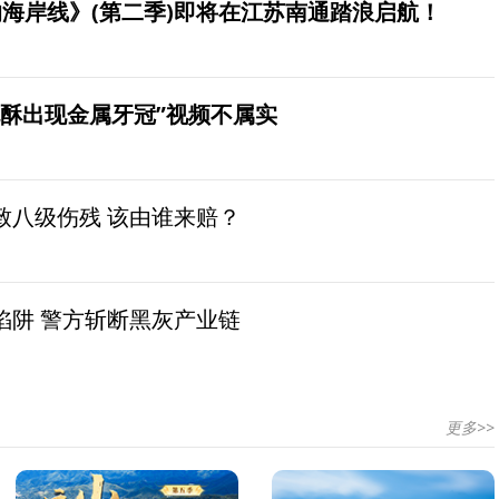
海岸线》(第二季)即将在江苏南通踏浪启航！
桃酥出现金属牙冠”视频不属实
致八级伤残 该由谁来赔？
陷阱 警方斩断黑灰产业链
更多>>