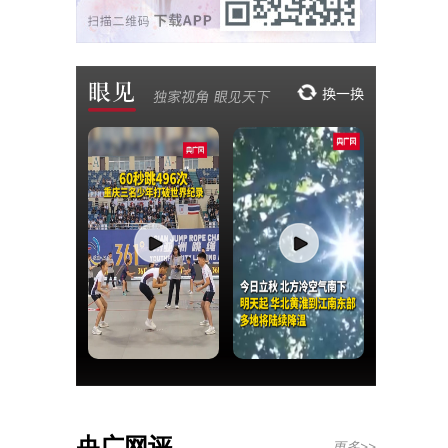
央广网评
更多>>