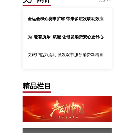
全运会群众赛事扩容 带来多层次联动效应
为“老有所乐”赋能 让银发消费安心更舒心
文旅IP热力涌动 激发双节服务消费新增量
精品栏目