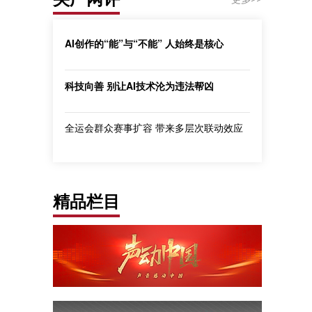
AI创作的“能”与“不能” 人始终是核心
科技向善 别让AI技术沦为违法帮凶
全运会群众赛事扩容 带来多层次联动效应
精品栏目