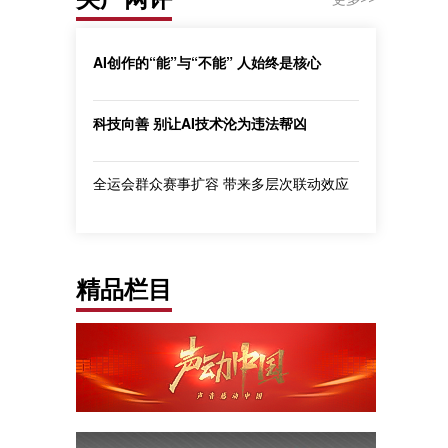
AI创作的“能”与“不能” 人始终是核心
科技向善 别让AI技术沦为违法帮凶
全运会群众赛事扩容 带来多层次联动效应
精品栏目