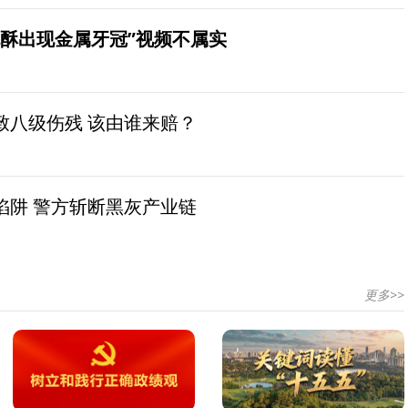
桃酥出现金属牙冠”视频不属实
致八级伤残 该由谁来赔？
陷阱 警方斩断黑灰产业链
更多>>