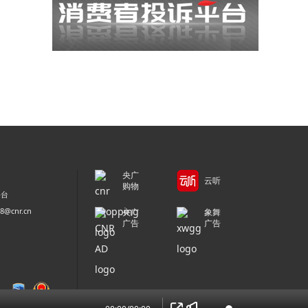
央广
云听
购物
平台
@cnr.cn
央广
象舞
广告
广告