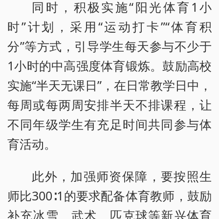
同时，积极实施“阳光体育1小
时”计划，采用“运动打卡”“体育积
分”等方式，引导学生每天参与不少于
1小时的中高强度体育锻炼。鼓励高校
实施“半天无课日”，在日常教学日中，
每周或每两周安排半天不排课程，让
不同年级学生有充足时间共同参与体
育活动。
此外，加强师资保障，要按照生
师比300∶1的要求配备体育教师，鼓励
补充冰雪、武术、匹克球等新兴体育