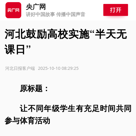
央广网
讲好中国故事 传播中国声音
河北鼓励高校实施“半天无
课日”
源：河北日报客户端
2025-10-10 08:29:25
原标题：
让不同年级学生有充足时间共同
参与体育活动